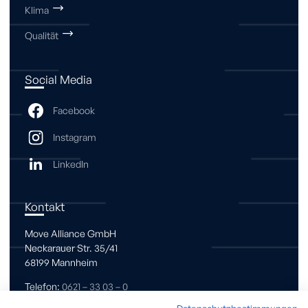
Klima
Qualität
Social Media
Kontakt
Move Alliance GmbH
Neckarauer Str. 35/41
68199 Mannheim
Telefon:
0621 – 33 03 – 0
s
rv
c
m
v
-
ll
nc
c
m