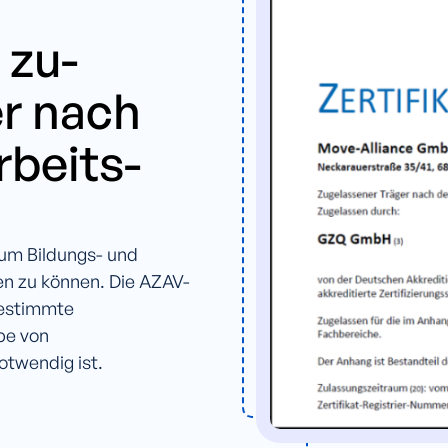
 zu-
r nach
beits-
 um Bildungs- und
en zu können. Die AZAV-
 bestimmte
be von
otwendig ist.