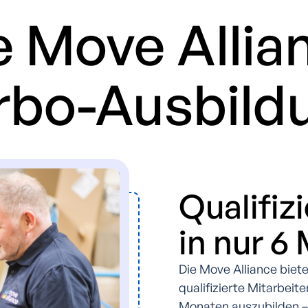
e Move Allia
rbo-Ausbild
Qualifiz
in nur 6
Die Move Alliance biet
qualifizierte Mitarbeit
Monaten auszubilden – 