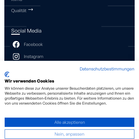
Qualität
Social Media
Datenschutzbestimmungen
Wir verwenden Cookies
Kontakt
Wir können diese zur Analyse unserer Besucherdaten platzieren, um unsere
Webseite zu verbessern, personalisierte Inhalte anzuzeigen und Ihnen ein
großartiges Webseiten-Erlebnis zu bieten. Für weitere Informationen zu den
Move Alliance GmbH
von uns verwendeten Cookies öffnen Sie die Einstellungen.
Neckarauer Str. 35/41
68199 Mannheim
Alle akzeptieren
Telefon:
0621 – 33 03 – 0
s
rv
c
m
v
-
ll
nc
c
m
Nein, anpassen