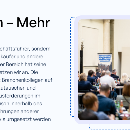
 – Mehr
chäftsführer, sondern
nkäufer und andere
r Bereich hat seine
tzen wir an. Die
it Branchenkollegen auf
szutauschen und
usforderungen im
sch innerhalb des
fahrungen anderer
raxis umgesetzt werden