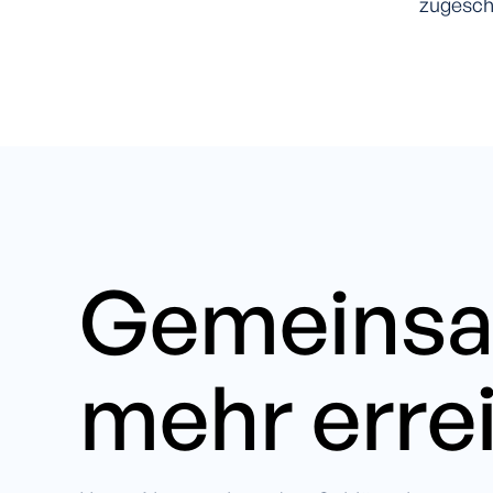
zugeschn
Gemeins
mehr erre