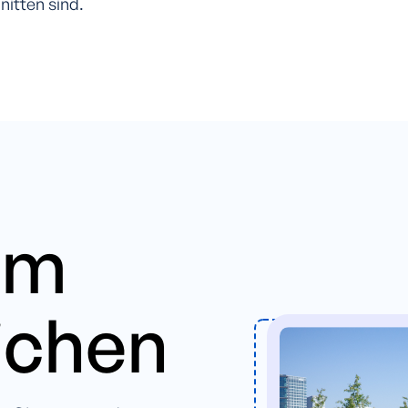
itten sind.
am
ichen