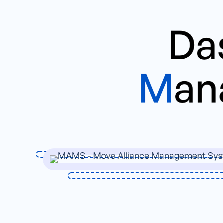
Da
M
an