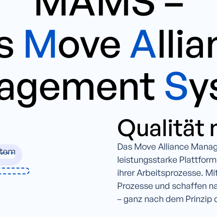
MAMS –
s
M
ove
A
lli
agement
S
y
Qualität
Das Move Alliance Mana
leistungsstarke Plattfor
ihrer Arbeitsprozesse. M
Prozesse und schaffen n
– ganz nach dem Prinzip d