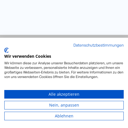
Datenschutzbestimmungen
close
Wir verwenden Cookies
Wir können diese zur Analyse unserer Besucherdaten platzieren, um unsere
Ich bin einverstanden, dass im Rahmen der Formularübermittlung
Webseite zu verbessern, personalisierte Inhalte anzuzeigen und Ihnen ein
meine Verbindungsdaten (z. B. IP-Adresse) durch Google Ireland
großartiges Webseiten-Erlebnis zu bieten. Für weitere Informationen zu den
von uns verwendeten Cookies öffnen Sie die Einstellungen.
Limited, Gordon House, Barrow Street, Dublin 4, Irland für den
Dienst „reCaptcha“ verwendet werden und dabei mitunter
Zugriffen von US-Behörden ausgesetzt sind. Ferner mangelt es an
Alle akzeptieren
Rechtsbehelfsmöglichkeiten und Betroffenenrechte können nur
eingeschränkt gewährleistet werden. Weitere Infos in unserer
Nein, anpassen
Datenschutzerklärung
.
*
Ich habe die
Datenschutzerklärung
gelesen und bin einverstanden.
Ablehnen
Senden